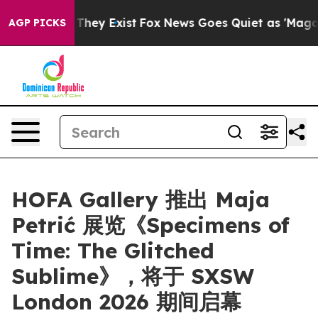
 no Proof They Exist
Fox News Goes Quiet as 'Maga Med
AGP PICKS
HOFA Gallery 推出 Maja
Petrić 展览《Specimens of
Time: The Glitched
Sublime》，将于 SXSW
London 2026 期间启幕