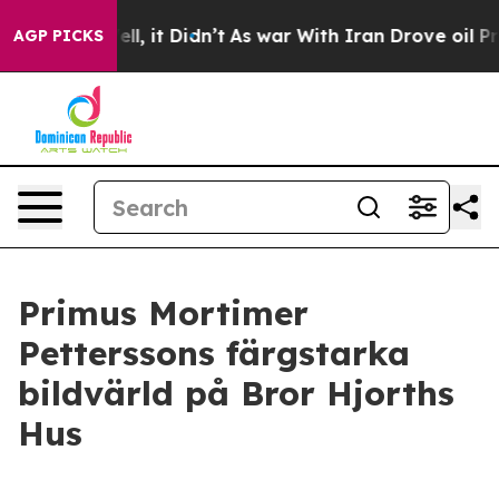
0%. Well, it Didn’t
As war With Iran Drove oil Prices
AGP PICKS
Primus Mortimer
Petterssons färgstarka
bildvärld på Bror Hjorths
Hus