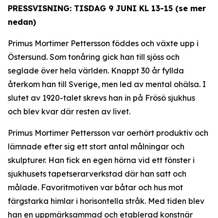
PRESSVISNING: TISDAG 9 JUNI KL 13-15 (se mer
nedan)
Primus Mortimer Pettersson föddes och växte upp i
Östersund. Som tonåring gick han till sjöss och
seglade över hela världen. Knappt 30 år fyllda
återkom han till Sverige, men led av mental ohälsa. I
slutet av 1920-talet skrevs han in på Frösö sjukhus
och blev kvar där resten av livet.
Primus Mortimer Pettersson var oerhört produktiv och
lämnade efter sig ett stort antal målningar och
skulpturer. Han fick en egen hörna vid ett fönster i
sjukhusets tapetserarverkstad där han satt och
målade. Favoritmotiven var båtar och hus mot
färgstarka himlar i horisontella stråk. Med tiden blev
han en uppmärksammad och etablerad konstnär