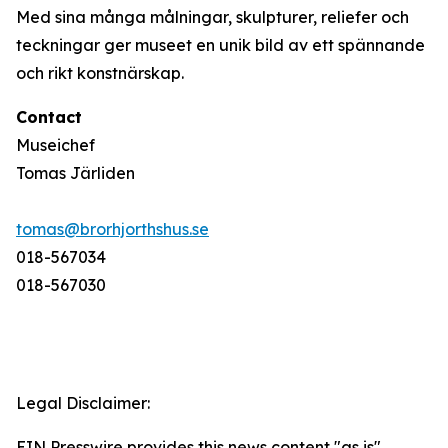
Med sina många målningar, skulpturer, reliefer och
teckningar ger museet en unik bild av ett spännande
och rikt konstnärskap.
Contact
Museichef
Tomas Järliden
tomas@brorhjorthshus.se
018-567034
018-567030
Legal Disclaimer:
EIN Presswire provides this news content "as is"